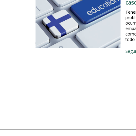
caso
e
Tenem
s
probl
ocurr
s
empa
como 
todo 
Segui