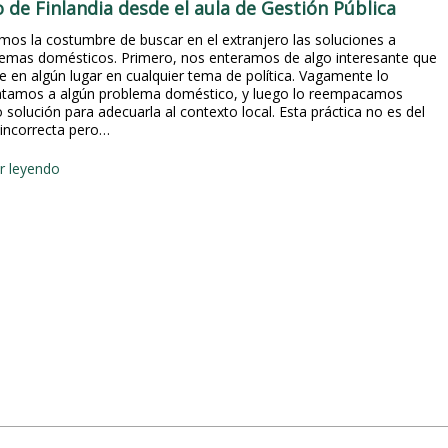
 de Finlandia desde el aula de Gestión Pública
os la costumbre de buscar en el extranjero las soluciones a
emas domésticos. Primero, nos enteramos de algo interesante que
e en algún lugar en cualquier tema de política. Vagamente lo
tamos a algún problema doméstico, y luego lo reempacamos
solución para adecuarla al contexto local. Esta práctica no es del
incorrecta pero…
S
r leyendo
o
l
u
c
i
o
n
e
s
b
u
s
c
a
n