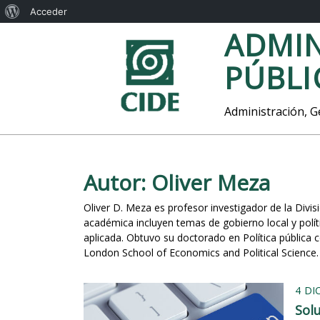
A
Acceder
S
ADMIN
c
a
e
l
PÚBLI
t
r
a
c
r
Administración, Ge
a
a
l
d
c
o
e
Autor:
Oliver Meza
n
t
W
Oliver D. Meza es profesor investigador de la Divis
e
o
académica incluyen temas de gobierno local y políti
n
aplicada. Obtuvo su doctorado en Política pública c
i
r
London School of Economics and Political Science.
d
d
o
P
4 DI
Sol
r