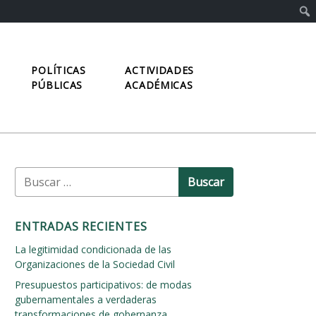
POLÍTICAS
ACTIVIDADES
PÚBLICAS
ACADÉMICAS
B
u
s
c
ENTRADAS RECIENTES
a
r
La legitimidad condicionada de las
:
Organizaciones de la Sociedad Civil
Presupuestos participativos: de modas
gubernamentales a verdaderas
transformaciones de gobernanza