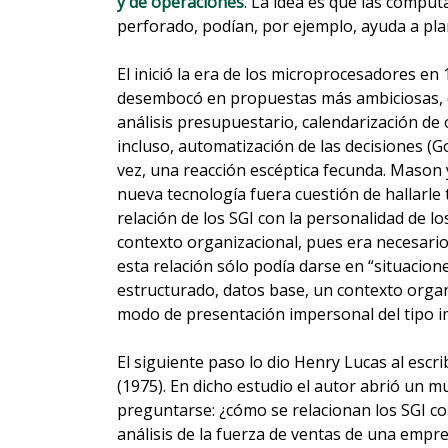
y de operaciones
. La idea es que las compu
perforado, podían, por ejemplo, ayuda a pl
El inició la era de los microprocesadores en
desembocó en propuestas más ambiciosas, co
análisis presupuestario, calendarización de
incluso, automatización de las decisiones (
vez, una reacción escéptica fecunda. Mason 
nueva tecnología fuera cuestión de hallarle 
relación de los SGI con la personalidad de lo
contexto organizacional, pues era necesari
esta relación sólo podía darse en “situacio
estructurado, datos base, un contexto organi
modo de presentación impersonal del tipo i
El siguiente paso lo dio Henry Lucas al escri
(1975). En dicho estudio el autor abrió un m
preguntarse: ¿cómo se relacionan los SGI 
análisis de la fuerza de ventas de una empr