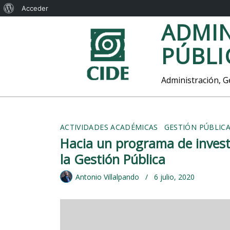
A
Acceder
S
ADMIN
c
a
e
l
PÚBLI
t
r
a
c
r
Administración, Ge
a
a
l
d
c
o
e
ACTIVIDADES ACADÉMICAS
GESTIÓN PÚBLIC
n
Hacia un programa de investig
t
W
e
la Gestión Pública
o
n
i
r
Antonio Villalpando
6 julio, 2020
d
d
o
P
r