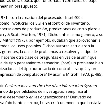
tadoras de la época, que funcionaban con rollos de papel
anear un presupuesto.
 1971 –con la creación del procesador Intel 4004—
mo involucrar los SGI en el control de inventario,
 operaciones de producción, predicciones de corto plazo e,
Gorry & Scott-Morton, 1971). Dicho entusiasmo generó, a su
y Mitroff (1973), por ejemplo, dudaban que aprovechar la
todos los usos posibles. Dichos autores estudiaron la
s gerentes, la clase de problemas a resolver y el tipo de
o hacerse otra clase de preguntas en vez de asumir que
nes de tipo pensamiento-sensación, [con] un problema bien
zacional del tipo autoritario de control-jerarquía y un
mpresión de computadora” (Mason & Mitroff, 1973, p. 485).
bir
Performance and the Use of an Information System
undo de posibilidades de investigación empírica al
con el desempeño
en
las organizaciones? Derivado del
esa fabricante de ropa, Lucas creó un modelo que hasta la