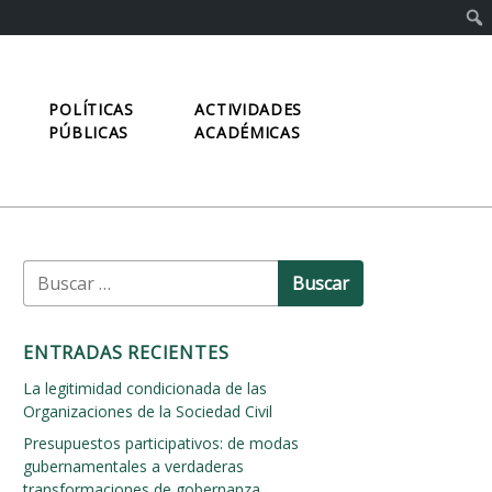
POLÍTICAS
ACTIVIDADES
PÚBLICAS
ACADÉMICAS
B
u
s
c
ENTRADAS RECIENTES
a
r
La legitimidad condicionada de las
:
Organizaciones de la Sociedad Civil
Presupuestos participativos: de modas
gubernamentales a verdaderas
transformaciones de gobernanza