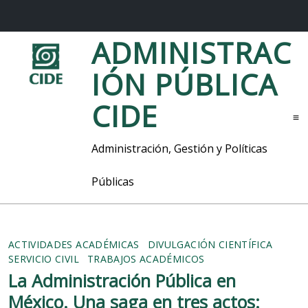
S
ADMINISTRAC
a
l
IÓN PÚBLICA
t
a
CIDE
r
M
a
l
e
Administración, Gestión y Políticas
c
n
o
ú
Públicas
n
t
e
n
i
ACTIVIDADES ACADÉMICAS
DIVULGACIÓN CIENTÍFICA
d
SERVICIO CIVIL
TRABAJOS ACADÉMICOS
o
La Administración Pública en
México. Una saga en tres actos: