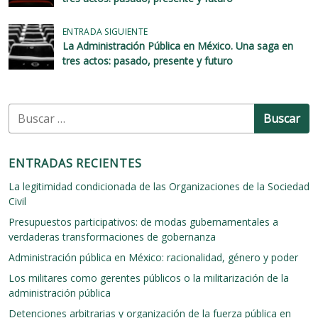
v
e
ENTRADA SIGUIENTE
La Administración Pública en México. Una saga en
g
tres actos: pasado, presente y futuro
a
c
B
i
u
ó
s
c
n
ENTRADAS RECIENTES
a
d
r
La legitimidad condicionada de las Organizaciones de la Sociedad
:
e
Civil
e
Presupuestos participativos: de modas gubernamentales a
verdaderas transformaciones de gobernanza
n
Administración pública en México: racionalidad, género y poder
t
Los militares como gerentes públicos o la militarización de la
r
administración pública
a
Detenciones arbitrarias y organización de la fuerza pública en