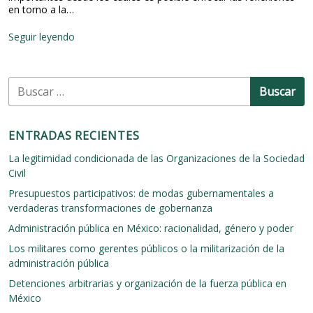
en torno a la…
A
Seguir leyendo
g
e
n
B
d
u
a
d
s
e
c
ENTRADAS RECIENTES
T
a
e
r
La legitimidad condicionada de las Organizaciones de la Sociedad
m
:
Civil
a
s
Presupuestos participativos: de modas gubernamentales a
e
verdaderas transformaciones de gobernanza
n
t
Administración pública en México: racionalidad, género y poder
o
Los militares como gerentes públicos o la militarización de la
r
n
administración pública
o
Detenciones arbitrarias y organización de la fuerza pública en
a
México
l
a