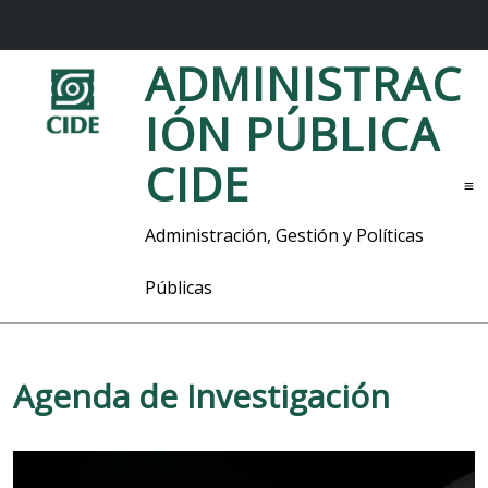
S
ADMINISTRAC
a
l
IÓN PÚBLICA
t
a
CIDE
r
M
a
l
e
Administración, Gestión y Políticas
c
n
o
ú
Públicas
n
t
e
n
i
Agenda de Investigación
d
o