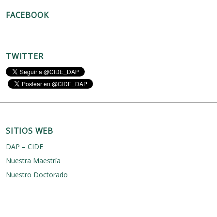
c
FACEBOOK
o
r
r
u
p
TWITTER
c
i
ó
n
SITIOS WEB
DAP – CIDE
Nuestra Maestría
Nuestro Doctorado