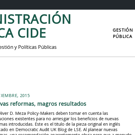
ISTRACIÓN
CA CIDE
GESTIÓN
PÚBLICA
stión y Políticas Públicas
CIEMBRE, 2015
vas reformas, magros resultados
liver D. Meza Policy-Makers deben tomar en cuenta las
tuciones existentes para no arriesgar los beneficios de nuevas
mas introducidas. Este es el titulo de la pieza original en inglés
cado en Democratic Audit UK Blog de LSE. Al planear nuevas
rmas, una recomendación aparentemente obvia pero que a menudo