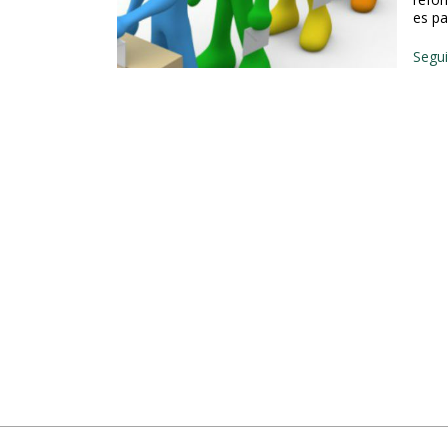
e
es pa
s
Segui
s