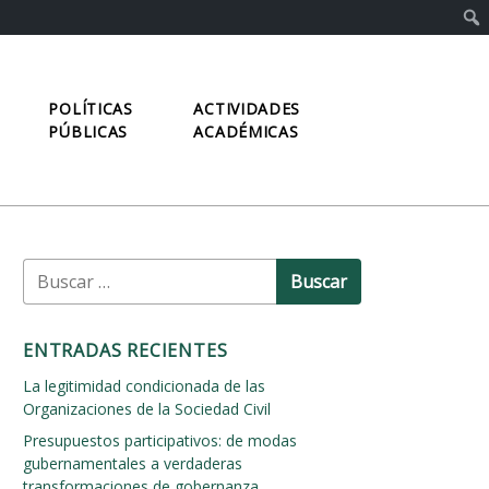
POLÍTICAS
ACTIVIDADES
PÚBLICAS
ACADÉMICAS
B
u
s
c
ENTRADAS RECIENTES
a
r
La legitimidad condicionada de las
:
Organizaciones de la Sociedad Civil
Presupuestos participativos: de modas
gubernamentales a verdaderas
transformaciones de gobernanza