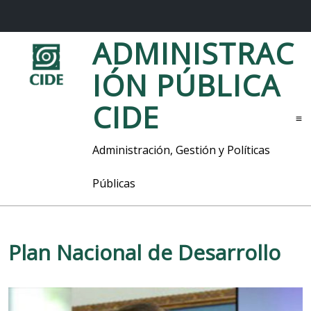
S
ADMINISTRAC
a
l
IÓN PÚBLICA
t
a
CIDE
r
M
a
l
e
Administración, Gestión y Políticas
c
n
o
ú
Públicas
n
t
e
n
i
Plan Nacional de Desarrollo
d
o