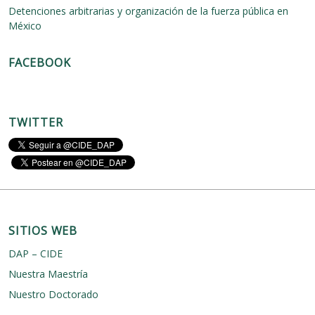
e
Detenciones arbitrarias y organización de la fuerza pública en
s
México
y
o
b
FACEBOOK
s
t
á
c
u
TWITTER
l
o
s
d
e
l
a
s
SITIOS WEB
r
e
DAP – CIDE
f
o
Nuestra Maestría
r
m
Nuestro Doctorado
a