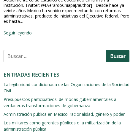
institución. Twitter: @EverardoChiapa[/author] Desde hace ya
veinte años México ha venido experimentando con reformas
administrativas, producto de iniciativas del Ejecutivo federal. Pero
es hasta…
T
Seguir leyendo
r
a
y
B
e
u
c
t
s
o
c
ENTRADAS RECIENTES
r
a
i
r
La legitimidad condicionada de las Organizaciones de la Sociedad
a
:
Civil
s
,
Presupuestos participativos: de modas gubernamentales a
a
verdaderas transformaciones de gobernanza
l
c
Administración pública en México: racionalidad, género y poder
a
Los militares como gerentes públicos o la militarización de la
n
c
administración pública