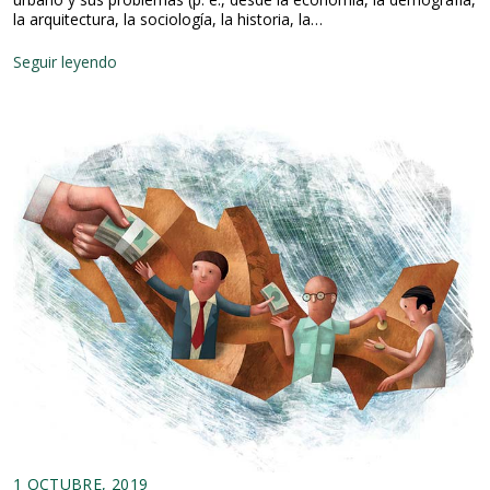
la arquitectura, la sociología, la historia, la…
E
Seguir leyendo
l
C
I
D
E
y
l
a
a
g
e
n
d
a
d
e
i
n
v
e
s
1 OCTUBRE, 2019