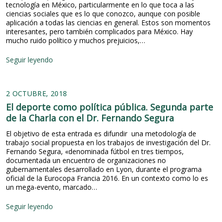
d
tecnología en México, particularmente en lo que toca a las
e
ciencias sociales que es lo que conozco, aunque con posible
l
aplicación a todas las ciencias en general. Estos son momentos
a
interesantes, pero también complicados para México. Hay
s
mucho ruido político y muchos prejuicios,…
P
o
N
Seguir leyendo
l
o
í
t
t
a
i
2 OCTUBRE, 2018
s
c
s
El deporte como política pública. Segunda parte
a
o
de la Charla con el Dr. Fernando Segura
s
b
P
r
El objetivo de esta entrada es difundir una metodología de
ú
e
trabajo social propuesta en los trabajos de investigación del Dr.
b
e
Fernando Segura, «denominada fútbol en tres tiempos,
l
l
documentada un encuentro de organizaciones no
i
f
gubernamentales desarrollado en Lyon, durante el programa
c
u
oficial de la Eurocopa Francia 2016. En un contexto como lo es
a
t
un mega-evento, marcado…
s
u
r
E
Seguir leyendo
o
l
d