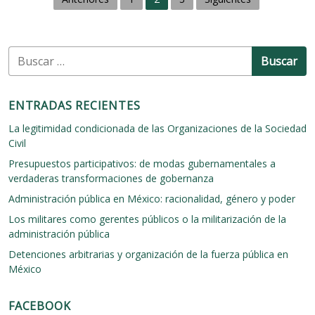
a
e
a
a
:
u
c
v
d
o
B
i
e
n
u
t
c
g
o
s
e
r
c
p
a
ENTRADAS RECIENTES
í
t
a
a
c
o
r
La legitimidad condicionada de las Organizaciones de la Sociedad
f
s
i
:
Civil
o
b
r
á
ó
Presupuestos participativos: de modas gubernamentales a
e
s
verdaderas transformaciones de gobernanza
n
n
i
s
Administración pública en México: racionalidad, género y poder
c
d
e
o
Los militares como gerentes públicos o la militarización de la
y
s
e
p
administración pública
,
o
e
c
Detenciones arbitrarias y organización de la fuerza pública en
r
r
n
México
q
í
u
t
t
é
i
FACEBOOK
e
r
c