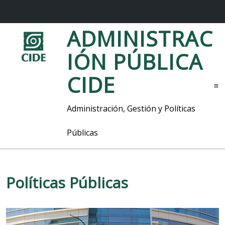
S
ADMINISTRAC
a
l
IÓN PÚBLICA
t
a
CIDE
r
M
a
l
e
Administración, Gestión y Políticas
c
n
o
ú
Públicas
n
t
e
n
i
Políticas Públicas
d
o