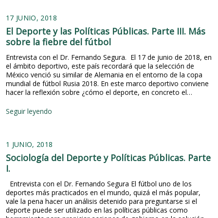
d
e
e
l
17 JUNIO, 2018
p
a
o
El Deporte y las Políticas Públicas. Parte III. Más
p
r
sobre la fiebre del fútbol
o
t
l
e
Entrevista con el Dr. Fernando Segura. El 17 de junio de 2018, en
í
c
el ámbito deportivo, este país recordará que la selección de
t
o
México venció su similar de Alemania en el entorno de la copa
i
m
mundial de fútbol Rusia 2018. En este marco deportivo conviene
c
o
hacer la reflexión sobre ¿cómo el deporte, en concreto el…
a
p
d
o
E
Seguir leyendo
e
l
l
c
í
D
i
t
e
e
i
1 JUNIO, 2018
p
n
c
o
c
Sociología del Deporte y Políticas Públicas. Parte
a
r
i
I.
p
t
a
ú
e
y
Entrevista con el Dr. Fernando Segura El fútbol uno de los
b
y
t
deportes más practicados en el mundo, quizá el más popular,
l
l
e
vale la pena hacer un análisis detenido para preguntarse si el
i
a
c
deporte puede ser utilizado en las políticas públicas como
c
s
n