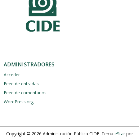
e
r
m
e
c
a
n
i
s
m
o
ADMINISTRADORES
a
n
Acceder
t
i
Feed de entradas
c
Feed de comentarios
o
r
WordPress.org
r
u
p
c
i
ó
Copyright © 2026 Administración Pública CIDE. Tema
eStar
por
n