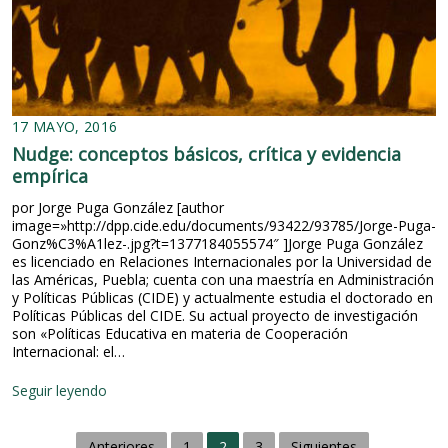
c
í
o
o
a
l
n
d
t
e
r
l
a
a
l
v
17 MAYO, 2016
a
i
c
Nudge: conceptos básicos, crítica y evidencia
d
o
a
empírica
r
p
r
por Jorge Puga González [author
ú
u
image=»http://dpp.cide.edu/documents/93422/93785/Jorge-Puga-
b
p
Gonz%C3%A1lez-.jpg?t=1377184055574″ ]Jorge Puga González
l
c
es licenciado en Relaciones Internacionales por la Universidad de
i
i
las Américas, Puebla; cuenta con una maestría en Administración
c
ó
y Políticas Públicas (CIDE) y actualmente estudia el doctorado en
a
n
Políticas Públicas del CIDE. Su actual proyecto de investigación
¿
son «Políticas Educativa en materia de Cooperación
Q
Internacional: el…
u
é
N
Seguir leyendo
e
u
s
d
l
N
g
Anteriores
1
2
3
Siguientes