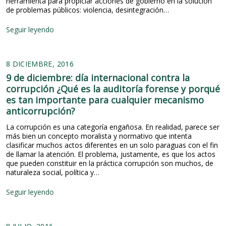
herramienta para propiciar acciones de gobierno en la solución
a
P
o
de problemas públicos: violencia, desintegración…
.
o
l
S
l
o
S
Seguir leyendo
e
í
g
o
g
t
í
c
u
i
a
i
n
c
e
8 DICIEMBRE, 2016
o
d
a
n
l
a
9 de diciembre: día internacional contra la
s
M
o
p
corrupción ¿Qué es la auditoría forense y porqué
P
é
g
a
ú
es tan importante para cualquier mecanismo
x
í
r
b
i
anticorrupción?
a
t
l
c
d
e
i
o
La corrupción es una categoría engañosa. En realidad, parece ser
e
d
c
más bien un concepto moralista y normativo que intenta
l
e
a
clasificar muchos actos diferentes en un solo paraguas con el fin
D
l
s
de llamar la atención. El problema, justamente, es que los actos
e
a
.
que pueden constituir en la práctica corrupción son muchos, de
p
C
P
naturaleza social, política y…
o
h
a
r
a
r
9
Seguir leyendo
t
r
t
d
e
l
e
e
y
a
I
d
P
c
I