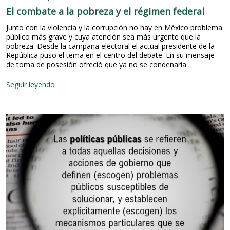
t
El combate a la pobreza y el régimen federal
i
g
Junto con la violencia y la corrupción no hay en México problema
a
público más grave y cuya atención sea más urgente que la
c
pobreza. Desde la campaña electoral el actual presidente de la
i
República puso el tema en el centro del debate. En su mensaje
ó
de toma de posesión ofreció que ya no se condenaría…
n
s
E
Seguir leyendo
o
l
b
c
r
o
e
m
c
b
i
a
u
t
d
e
a
a
d
l
e
a
s
p
o
b
r