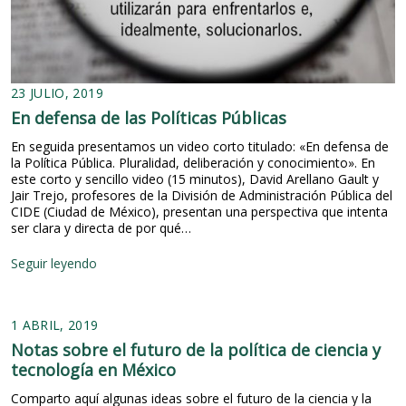
e
z
a
y
e
l
23 JULIO, 2019
r
En defensa de las Políticas Públicas
é
g
En seguida presentamos un video corto titulado: «En defensa de
i
la Política Pública. Pluralidad, deliberación y conocimiento». En
m
este corto y sencillo video (15 minutos), David Arellano Gault y
e
Jair Trejo, profesores de la División de Administración Pública del
n
CIDE (Ciudad de México), presentan una perspectiva que intenta
f
ser clara y directa de por qué…
e
d
E
Seguir leyendo
e
n
r
d
a
e
l
1 ABRIL, 2019
f
e
Notas sobre el futuro de la política de ciencia y
n
tecnología en México
s
a
Comparto aquí algunas ideas sobre el futuro de la ciencia y la