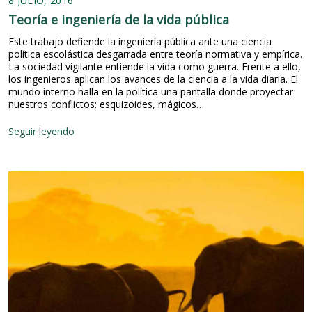
8 JULIO, 2016
i
o
o
I
c
l
Teoría e ingeniería de la vida pública
n
.
i
í
e
M
e
Este trabajo defiende la ingeniería pública ante una ciencia
t
l
á
m
política escolástica desgarrada entre teoría normativa y empírica.
i
D
s
b
La sociedad vigilante entiende la vida como guerra. Frente a ello,
c
r
s
r
los ingenieros aplican los avances de la ciencia a la vida diaria. El
a
.
o
e
mundo interno halla en la política una pantalla donde proyectar
s
F
b
:
nuestros conflictos: esquizoides, mágicos…
P
e
r
d
ú
r
e
í
b
n
T
Seguir leyendo
l
a
l
a
e
a
i
i
n
o
f
n
c
d
r
i
t
a
o
í
e
e
s
S
a
b
r
.
e
e
r
n
P
g
i
e
a
a
u
n
d
c
r
r
g
e
i
t
a
e
l
o
e
n
f
n
I
i
ú
a
.
e
t
l
r
b