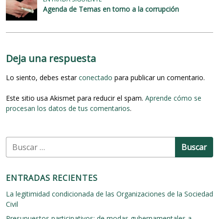
g
Agenda de Temas en torno a la corrupción
a
c
i
Deja una respuesta
ó
Lo siento, debes estar
conectado
para publicar un comentario.
n
d
Este sitio usa Akismet para reducir el spam.
Aprende cómo se
procesan los datos de tus comentarios
.
e
e
n
B
u
t
s
r
c
ENTRADAS RECIENTES
a
a
r
La legitimidad condicionada de las Organizaciones de la Sociedad
d
:
Civil
a
Presupuestos participativos: de modas gubernamentales a