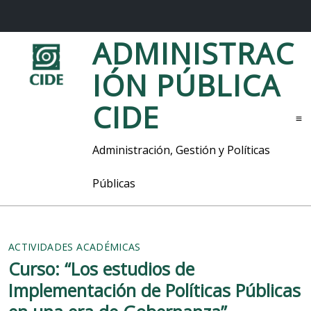
S
ADMINISTRAC
a
l
IÓN PÚBLICA
t
a
CIDE
r
M
a
l
e
Administración, Gestión y Políticas
c
n
o
ú
Públicas
n
t
e
n
i
ACTIVIDADES ACADÉMICAS
d
Curso: “Los estudios de
o
Implementación de Políticas Públicas