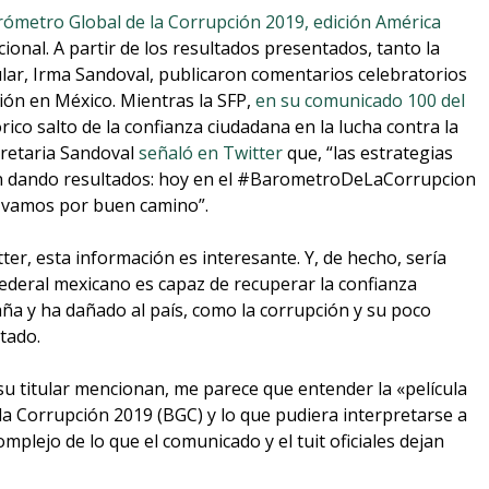
ómetro Global de la Corrupción 2019, edición América
ional. A partir de los resultados presentados, tanto la
ular, Irma Sandoval, publicaron comentarios celebratorios
ción en México. Mientras la SFP,
en su comunicado 100 del
rico salto de la confianza ciudadana en la lucha contra la
cretaria Sandoval
señaló en Twitter
que, “las estrategias
án dando resultados: hoy en el #BarometroDeLaCorrupcion
e vamos por buen camino”.
er, esta información es interesante. Y, de hecho, sería
federal mexicano es capaz de recuperar la confianza
ña y ha dañado al país, como la corrupción y su poco
stado.
 su titular mencionan, me parece que entender la «película
a Corrupción 2019 (BGC) y lo que pudiera interpretarse a
mplejo de lo que el comunicado y el tuit oficiales dejan