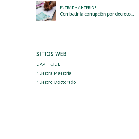
N
ENTRADA ANTERIOR
a
Combatir la corrupción por decreto…
v
e
g
a
SITIOS WEB
c
DAP – CIDE
i
Nuestra Maestría
ó
Nuestro Doctorado
n
d
e
e
n
t