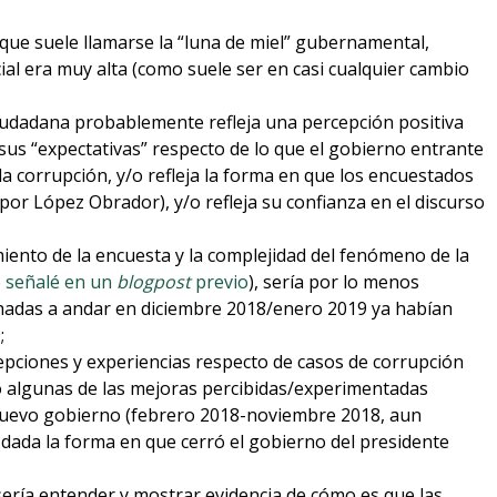
 que suele llamarse la “luna de miel” gubernamental,
ial era muy alta (como suele ser en casi cualquier cambio
ciudadana probablemente refleja una percepción positiva
sus “expectativas” respecto de lo que el gobierno entrante
a corrupción, y/o refleja la forma en que los encuestados
por López Obrador), y/o refleja su confianza en el discurso
iento de la encuesta y la complejidad del fenómeno de la
 señalé en un
blogpost
previo
), sería por lo menos
hadas a andar en diciembre 2018/enero 2019 ya habían
;
pciones y experiencias respecto de casos de corrupción
do algunas de las mejoras percibidas/experimentadas
nuevo gobierno (febrero 2018-noviembre 2018, aun
dada la forma en que cerró el gobierno del presidente
 sería entender y mostrar evidencia de cómo es que las