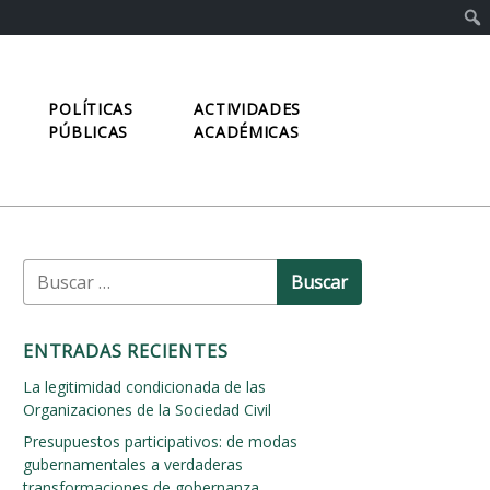
POLÍTICAS
ACTIVIDADES
PÚBLICAS
ACADÉMICAS
B
u
s
c
ENTRADAS RECIENTES
a
r
La legitimidad condicionada de las
:
Organizaciones de la Sociedad Civil
Presupuestos participativos: de modas
gubernamentales a verdaderas
transformaciones de gobernanza