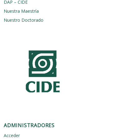
DAP – CIDE
i
c
Nuestra Maestría
a
p
Nuestro Doctorado
ú
b
l
i
c
a
ADMINISTRADORES
Acceder