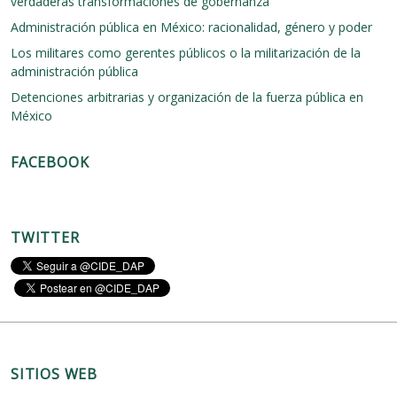
verdaderas transformaciones de gobernanza
l
e
a
s
Administración pública en México: racionalidad, género y poder
n
t
Los militares como gerentes públicos o la militarización de la
t
u
i
d
administración pública
e
i
Detenciones arbitrarias y organización de la fuerza pública en
s
o
México
t
d
r
e
é
l
FACEBOOK
s
d
”
e
p
o
r
TWITTER
t
e
y
l
a
p
o
l
SITIOS WEB
í
t