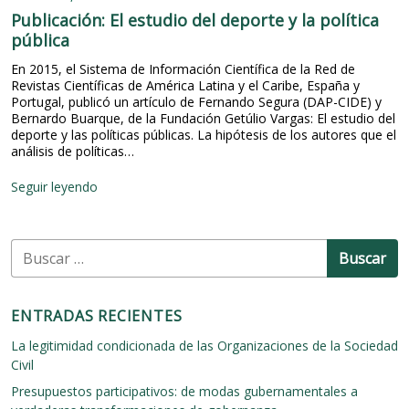
i
Publicación: El estudio del deporte y la política
c
o
pública
d
En 2015, el Sistema de Información Científica de la Red de
e
Revistas Científicas de América Latina y el Caribe, España y
t
Portugal, publicó un artículo de Fernando Segura (DAP-CIDE) y
r
Bernardo Buarque, de la Fundación Getúlio Vargas: El estudio del
á
deporte y las políticas públicas. La hipótesis de los autores que el
s
análisis de políticas…
d
e
l
P
Seguir leyendo
a
u
“
b
N
l
B
o
i
r
u
c
m
a
s
a
c
c
ENTRADAS RECIENTES
O
i
a
f
ó
r
La legitimidad condicionada de las Organizaciones de la Sociedad
i
n
:
Civil
c
:
i
E
Presupuestos participativos: de modas gubernamentales a
a
l