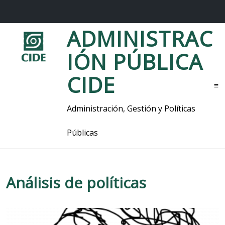
S
ADMINISTRAC
a
l
IÓN PÚBLICA
t
a
CIDE
r
M
a
l
e
Administración, Gestión y Políticas
c
n
o
ú
Públicas
n
t
e
n
i
Análisis de políticas
d
o