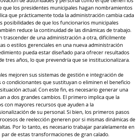
ovación de autoridades y personal como el que tienen los
de que los presidentes municipales hagan nombramientos
plica que prácticamente toda la administración cambia cada
Las posibilidades de que los funcionarios municipales
ambién reduce la continuidad de las dinámicas de trabajo.
 trascender de una administración a otra, difícilmente
cas o estilos gerenciales en una nueva administración
dimiento pueda estar diseñado para ofrecer resultados
 de tres años, lo que prevendría que se institucionalizara.
ales mejoren sus sistemas de gestión e integración de
o condicionantes que sustituyan o eliminen el beneficio
situación actual. Con este fin, es necesario generar una
yan a dos grandes cambios. El primero implica que la
ios con mayores recursos que ayuden a la
sionalización de su personal. Si bien, los primeros pasos
procesos de reelección generen por si mismas dinámicas de
altas. Por lo tanto, es necesario trabajar paralelamente en
 par de estas transformaciones de gran calado.