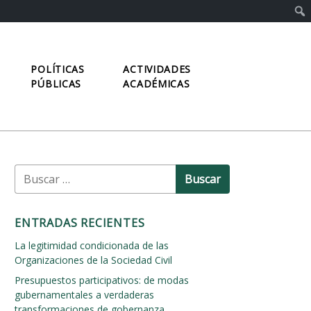
POLÍTICAS
ACTIVIDADES
PÚBLICAS
ACADÉMICAS
B
u
s
c
ENTRADAS RECIENTES
a
r
La legitimidad condicionada de las
:
Organizaciones de la Sociedad Civil
Presupuestos participativos: de modas
gubernamentales a verdaderas
transformaciones de gobernanza