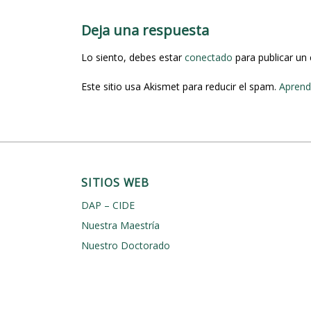
e
g
Deja una respuesta
a
Lo siento, debes estar
conectado
para publicar un
c
i
Este sitio usa Akismet para reducir el spam.
Aprend
ó
n
d
e
SITIOS WEB
e
DAP – CIDE
n
Nuestra Maestría
t
Nuestro Doctorado
r
a
d