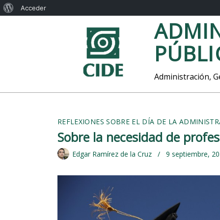
A
Acceder
S
ADMIN
c
a
e
l
PÚBLI
t
r
a
c
r
Administración, Ge
a
a
l
d
c
o
e
REFLEXIONES SOBRE EL DÍA DE LA ADMINIST
n
Sobre la necesidad de profesi
t
W
e
o
Edgar Ramírez de la Cruz
9 septiembre, 2
n
i
r
d
d
o
P
r