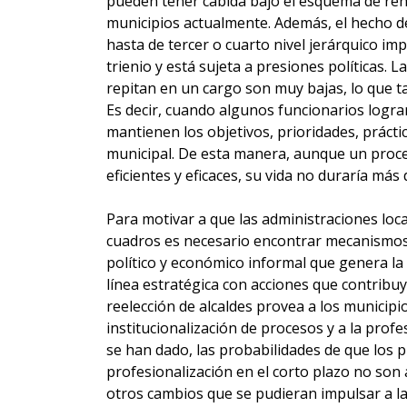
pueden tener cabida bajo el esquema de ren
municipios actualmente. Además, el hecho 
hasta de tercer o cuarto nivel jerárquico im
trienio y está sujeta a presiones políticas. 
repitan en un cargo son muy bajas, lo que t
Es decir, cuando algunos funcionarios logran
mantienen los objetivos, prioridades, prácti
municipal. De esta manera, aunque un proce
eficientes y eficaces, su vida no duraría más
Para motivar a que las administraciones loc
cuadros es necesario encontrar mecanismos 
político y económico informal que genera la 
línea estratégica con acciones que contribu
reelección de alcaldes provea a los municip
institucionalización de procesos y a la profe
se han dado, las probabilidades de que los 
profesionalización en el corto plazo no son 
otros cambios que se pudieran impulsar a la