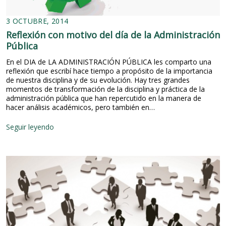
:
d
3 OCTUBRE, 2014
e
Reflexión con motivo del día de la Administración
s
a
Pública
f
En el DIA de LA ADMINISTRACIÓN PÚBLICA les comparto una
í
reflexión que escribí hace tiempo a propósito de la importancia
o
de nuestra disciplina y de su evolución. Hay tres grandes
s
momentos de transformación de la disciplina y práctica de la
p
administración pública que han repercutido en la manera de
a
hacer análisis académicos, pero también en…
r
a
l
R
Seguir leyendo
a
e
s
f
a
l
d
e
m
x
i
i
n
ó
i
n
s
c
t
o
r