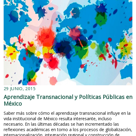
s
d
d
a
e
d
l
y
a
d
A
e
d
m
m
o
i
c
n
r
i
a
s
c
t
i
r
a
a
:
c
l
29 JUNIO, 2015
i
a
ó
Aprendizaje Transnacional y Políticas Públicas en
d
n
o
México
P
b
ú
Saber más sobre cómo el aprendizaje transnacional influye en la
l
b
vida institucional de México resulta interesante, incluso
e
l
necesario. En las últimas décadas se han incrementado las
h
i
reflexiones académicas en torno a los procesos de globalización,
e
c
internacionalización, integración regional y construcción de
r