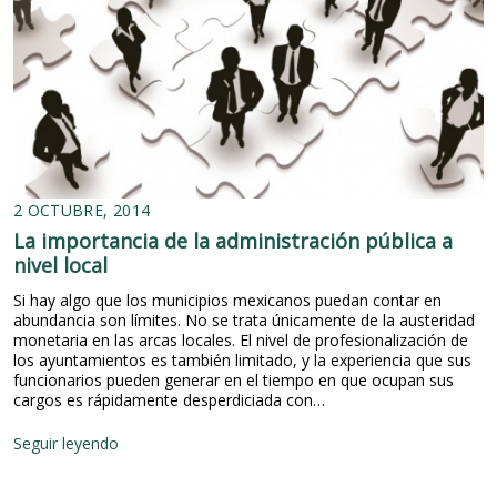
n
a
m
c
o
i
t
o
i
n
v
e
o
s
d
p
e
ú
l
b
d
2 OCTUBRE, 2014
l
í
La importancia de la administración pública a
i
a
c
d
nivel local
a
e
s
Si hay algo que los municipios mexicanos puedan contar en
l
e
abundancia son límites. No se trata únicamente de la austeridad
a
n
monetaria en las arcas locales. El nivel de profesionalización de
A
l
los ayuntamientos es también limitado, y la experiencia que sus
d
a
funcionarios pueden generar en el tiempo en que ocupan sus
m
a
cargos es rápidamente desperdiciada con…
i
c
n
t
i
L
Seguir leyendo
u
s
a
a
t
i