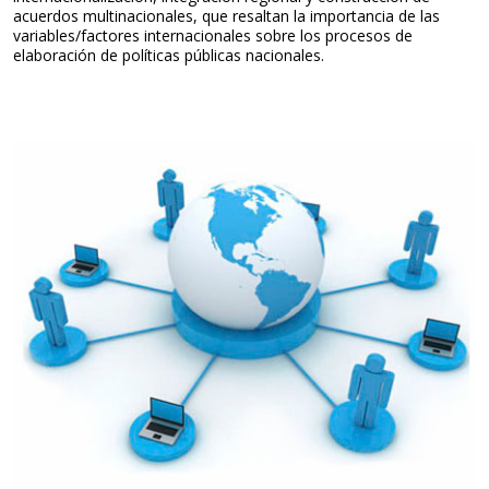
a
acuerdos multinacionales, que resaltan la importancia de las
e
F
variables/factores internacionales sobre los procesos de
n
e
elaboración de políticas públicas nacionales.
c
d
i
e
a
r
d
a
e
l
l
s
e
r
v
i
c
i
o
p
ú
b
l
i
c
o