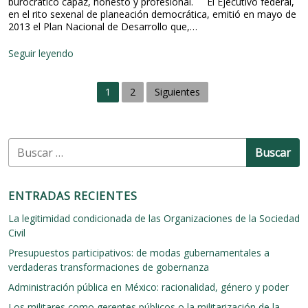
burocrático capaz, honesto y profesional. El Ejecutivo federal,
i
en el rito sexenal de planeación democrática, emitió en mayo de
ó
2013 el Plan Nacional de Desarrollo que,…
n
p
R
Seguir leyendo
ú
e
b
f
l
N
o
i
1
2
Siguientes
r
c
a
m
a
a
v
a
s
n
B
e
e
i
u
i
v
g
s
m
e
c
p
a
l
ENTRADAS RECIENTES
l
a
l
c
e
o
r
La legitimidad condicionada de las Organizaciones de la Sociedad
m
c
i
:
Civil
e
a
n
ó
l
Presupuestos participativos: de modas gubernamentales a
t
verdaderas transformaciones de gobernanza
n
a
Administración pública en México: racionalidad, género y poder
c
d
i
Los militares como gerentes públicos o la militarización de la