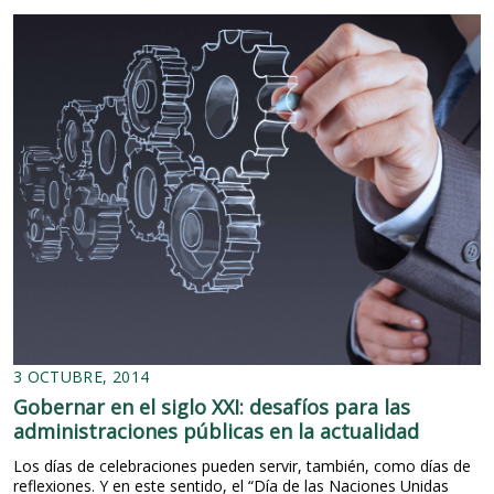
g
u
a
c
o
m
o
s
e
r
v
i
c
i
o
p
ú
b
l
3 OCTUBRE, 2014
i
Gobernar en el siglo XXI: desafíos para las
c
o
administraciones públicas en la actualidad
Los días de celebraciones pueden servir, también, como días de
reflexiones. Y en este sentido, el “Día de las Naciones Unidas