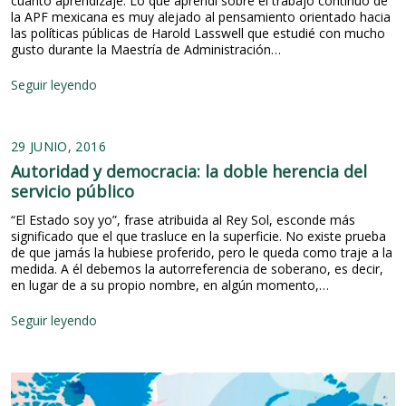
cuanto aprendizaje. Lo que aprendí sobre el trabajo continuo de
la APF mexicana es muy alejado al pensamiento orientado hacia
las políticas públicas de Harold Lasswell que estudié con mucho
gusto durante la Maestría de Administración…
E
Seguir leyendo
n
c
a
29 JUNIO, 2016
n
t
Autoridad y democracia: la doble herencia del
o
servicio público
s
y
“El Estado soy yo”, frase atribuida al Rey Sol, esconde más
d
significado que el que trasluce en la superficie. No existe prueba
e
de que jamás la hubiese proferido, pero le queda como traje a la
s
medida. A él debemos la autorreferencia de soberano, es decir,
-
en lugar de a su propio nombre, en algún momento,…
e
n
A
Seguir leyendo
c
u
a
t
n
o
t
r
o
i