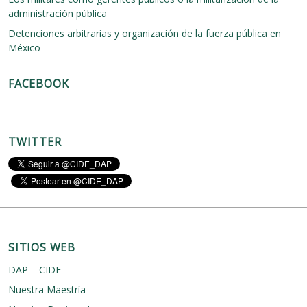
ó
e
administración pública
n
e
Detenciones arbitrarias y organización de la fuerza pública en
n
México
t
FACEBOOK
r
a
d
TWITTER
a
s
SITIOS WEB
DAP – CIDE
Nuestra Maestría