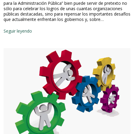
para la Administración Pública” bien puede servir de pretexto no
sólo para celebrar los logros de unas cuantas organizaciones
públicas destacadas, sino para repensar los importantes desafíos
que actualmente enfrentan los gobiernos y, sobre…
G
Seguir leyendo
o
b
e
r
n
a
r
e
n
e
l
s
i
g
l
o
X
X
I