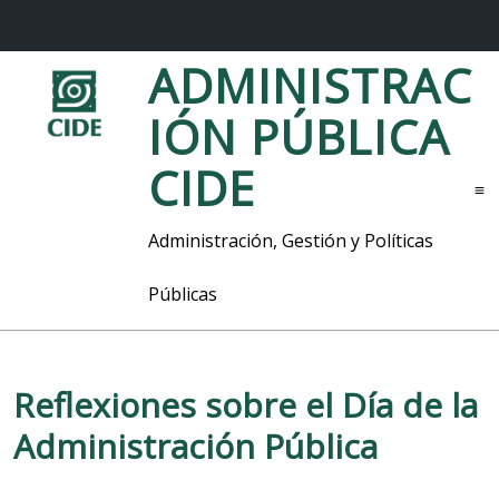
S
ADMINISTRAC
a
l
IÓN PÚBLICA
t
a
CIDE
r
M
a
l
e
Administración, Gestión y Políticas
c
n
o
ú
Públicas
n
t
e
n
i
Reflexiones sobre el Día de la
d
Administración Pública
o