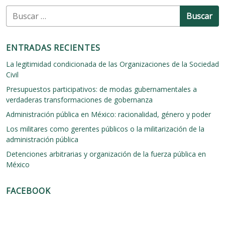
n
B
u
t
s
r
c
ENTRADAS RECIENTES
a
a
r
La legitimidad condicionada de las Organizaciones de la Sociedad
d
:
Civil
a
Presupuestos participativos: de modas gubernamentales a
s
verdaderas transformaciones de gobernanza
Administración pública en México: racionalidad, género y poder
Los militares como gerentes públicos o la militarización de la
administración pública
Detenciones arbitrarias y organización de la fuerza pública en
México
FACEBOOK