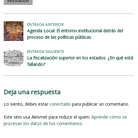
innovación
N
ENTRADA ANTERIOR
Agenda Local: El entorno institucional detrás del
a
proceso de las políticas públicas
v
e
ENTRADA SIGUIENTE
La fiscalización superior en los estados: ¿En qué está
g
fallando?
a
c
i
Deja una respuesta
ó
Lo siento, debes estar
conectado
para publicar un comentario.
n
d
Este sitio usa Akismet para reducir el spam.
Aprende cómo se
procesan los datos de tus comentarios
.
e
e