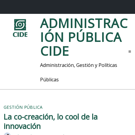
S
ADMINISTRAC
a
l
IÓN PÚBLICA
t
a
CIDE
r
M
a
l
e
Administración, Gestión y Políticas
c
n
o
ú
Públicas
n
t
e
n
i
GESTIÓN PÚBLICA
d
La co-creación, lo cool de la
o
innovación